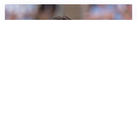
IL NOME NUOVO
Napoli, Musso resta un’opzione per la porta
TITOLARE IN CAMPIONATO
Inter, tocca a Pio Esposito: Chivu gli affida l’attacco
LE PAROLE
Spalletti prepara la Juve: “Con l’Inter servirà essere