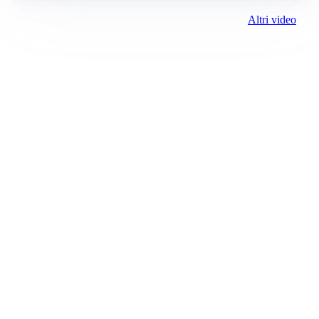
Altri video
Prima il Levante
ROC:
15381
Direttore responsabile:
Andrea Moggio
Editore:
Media (iN) Srl
Contatti