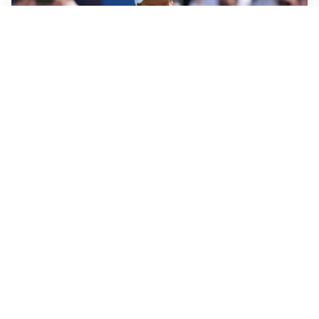
LA NOVITÀ
Sinner pensa a una nuova visita medica
LE PAROLE
Pjanic garantisce per Alajbegovic: “Può diventare un
campione”
AFFONDO
Il Galatasaray fa sul serio per Leao
LA NOVITÀ