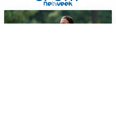
LE PAROLE
Milan, Amorim: “Sapevamo delle difficoltà, faremo
delle scelte”
LE PAROLE
Juventus, Spalletti soddisfatto: “I nuovi? Li ho visti
molto bene”