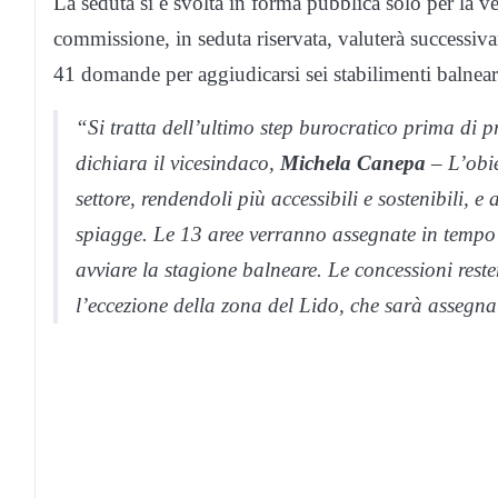
La seduta si è svolta in forma pubblica solo per la v
commissione, in seduta riservata, valuterà successiva
41 domande per aggiudicarsi sei stabilimenti balneari
“Si tratta dell’ultimo step burocratico prima di p
dichiara il vicesindaco,
Michela Canepa
– L’obiet
settore, rendendoli più accessibili e sostenibili, e
spiagge. Le 13 aree verranno assegnate in tempo u
avviare la stagione balneare. Le concessioni rest
l’eccezione della zona del Lido, che sarà assegn