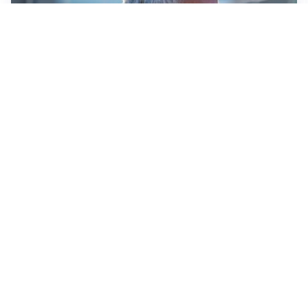
LA NOVITÀ
Le regole di Mourinho al Real
MERCATO JUVE
La Juventus vuole Suzuki, ma il Psg è avanti
CALCIOMERCATO
Inter, Frattesi blocca il mercato nerazzurro: la
situazione
SERIE A