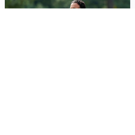
LE PAROLE
Milan, Amorim: “Sapevamo delle difficoltà, faremo
delle scelte”
LE PAROLE
Juventus, Spalletti soddisfatto: “I nuovi? Li ho visti
molto bene”
AMICHEVOLI
Il Milan crolla contro il Chelsea: 3-0 e prima sconfitta
per Amorim