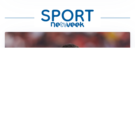
AFFARE IN CHIUSURA
Barcellona, colpo Rodri: battuto il Real Madrid
MOTIVATO