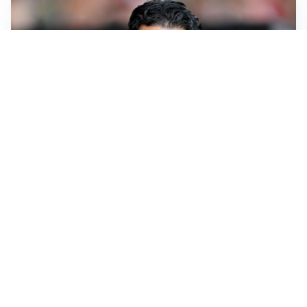
AMICHEVOLI
Il Milan crolla contro il Chelsea: 3-0 e prima sconfitta
per Amorim
AMICHEVOLI
Inter, Chivu soddisfatto: “Buona prova, non esistono
gerarchie”
AMICHEVOLI
All’Inter il primo derby d’Italia: Juventus k.o. 2-1