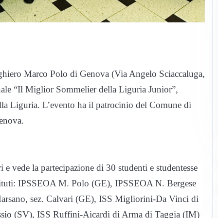
erghiero Marco Polo di Genova (Via Angelo Sciaccaluga,
ale “Il Miglior Sommelier della Liguria Junior”,
lla Liguria. L’evento ha il patrocinio del Comune di
enova.
ri e vede la partecipazione di 30 studenti e studentesse
li istituti: IPSSEOA M. Polo (GE), IPSSEOA N. Bergese
sano, sez. Calvari (GE), ISS Migliorini-Da Vinci di
assio (SV), ISS Ruffini-Aicardi di Arma di Taggia (IM)