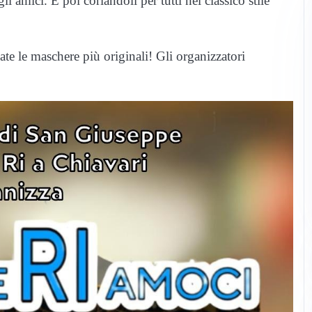
li amici. E poi coriandoli per tutti nel classico stile
te le maschere più originali! Gli organizzatori