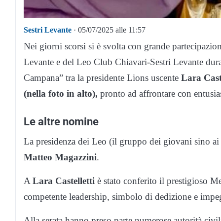
Sestri Levante
· 05/07/2025 alle 11:57
Nei giorni scorsi si è svolta con grande partecipazi
Levante e del Leo Club Chiavari-Sestri Levante duran
Campana” tra la presidente Lions uscente
Lara Caste
(nella foto in alto),
pronto ad affrontare con entusia
Le altre nomine
La presidenza dei Leo (il gruppo dei giovani sino ai
Matteo Magazzini
.
A
Lara Castelletti
è stato conferito il prestigioso M
competente leadership, simbolo di dedizione e impegno
Alla serata hanno preso parte numerose autorità civili, 