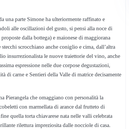
i: da una parte Simone ha ulteriormente raffinato e
doli alle oscillazioni del gusto, si pensi alla noce di
ve proposte dalla bottega) e maionese di maggiorana
 stecchi scrocchiano anche coniglio e cima, dall’altra
o insurrezionalista le nuove traiettorie del vino, anche
massima espressione nelle due corpose degustazioni,
tà di carne e Sentieri della Valle di matrice decisamente
ma Pierangela che omaggiano con personalità la
 cobeletti con marmellata di arance dal frutteto di
fine quella torta chiavarese nata nelle valli celebrata
rillante rilettura impreziosita dalle nocciole di casa.