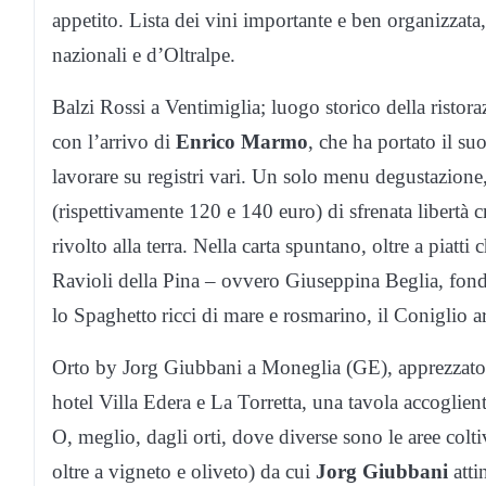
appetito. Lista dei vini importante e ben organizzata, 
nazionali e d’Oltralpe.
Balzi Rossi a Ventimiglia; luogo storico della ristora
con l’arrivo di
Enrico Marmo
, che ha portato il su
lavorare su registri vari. Un solo menu degustazion
(rispettivamente 120 e 140 euro) di sfrenata libertà 
rivolto alla terra. Nella carta spuntano, oltre a piatt
Ravioli della Pina – ovvero Giuseppina Beglia, fondat
lo Spaghetto ricci di mare e rosmarino, il Coniglio ar
Orto by Jorg Giubbani a Moneglia (GE), apprezzato 
hotel Villa Edera e La Torretta, una tavola accoglient
O, meglio, dagli orti, dove diverse sono le aree colti
oltre a vigneto e oliveto) da cui
Jorg Giubbani
atti