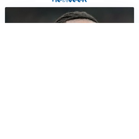
AFFONDO
Il Galatasaray fa sul serio per Leao
LA NOVITÀ
Il Real Madrid blinda Vinicius: pronto il rinnovo
TORMENTONE
Lukaku, stavolta la rottura è definitiva