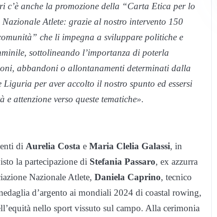
tori c’è anche la promozione della “Carta Etica per lo
Nazionale Atlete: grazie al nostro intervento 150
omunità” che li impegna a sviluppare politiche e
mminile, sottolineando l’importanza di poterla
zioni, abbandoni o allontanamenti determinati dalla
Liguria per aver accolto il nostro spunto ed essersi
tà e attenzione verso queste tematiche».
venti di
Aurelia Costa
e
Maria Clelia Galassi
, in
isto la partecipazione di
Stefania Passaro
, ex azzurra
ciazione Nazionale Atlete,
Daniela Caprino
, tecnico
medaglia d’argento ai mondiali 2024 di coastal rowing,
ll’equità nello sport vissuto sul campo. Alla cerimonia