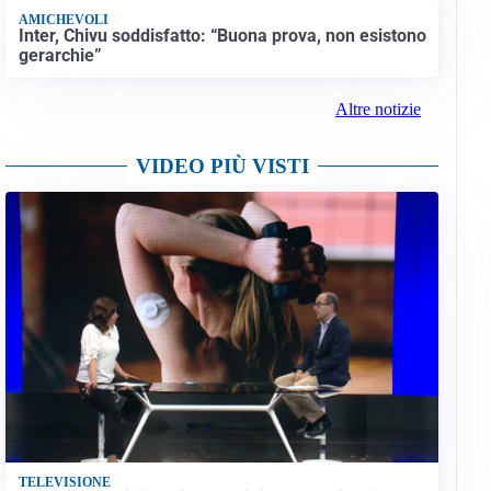
AMICHEVOLI
Inter, Chivu soddisfatto: “Buona prova, non esistono
gerarchie”
Altre notizie
VIDEO PIÙ VISTI
TELEVISIONE