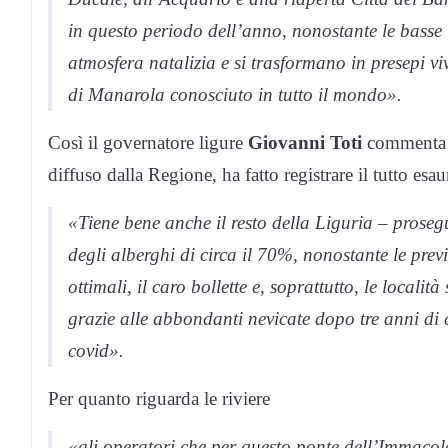
in questo periodo dell’anno, nonostante le basse 
atmosfera natalizia e si trasformano in presepi viv
di Manarola conosciuto in tutto il mondo».
Così il governatore ligure
Giovanni Toti
commenta i
diffuso dalla Regione, ha fatto registrare il tutto es
«Tiene bene anche il resto della Liguria – proseg
degli alberghi di circa il 70%, nonostante le prev
ottimali, il caro bollette e, soprattutto, le locali
grazie alle abbondanti nevicate dopo tre anni di
covid».
Per quanto riguarda le riviere
«gli operatori che per questo ponte dell’Immacol