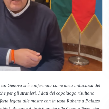
in cui Genova si è confermata come meta indiscussa del
che per gli stranieri. I dati del capoluogo risultano
offerta legata alle mostre con in testa Rubens a Palazzo
mbini. Pienone di turisti anche alle Cinque Terre, che