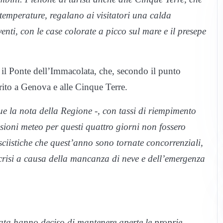
temperature, regalano ai visitatori una calda
enti, con le case colorate a picco sul mare e il presepe
l Ponte dell’Immacolata, che, secondo il punto
aurito a Genova e alle Cinque Terre.
ue la nota della Regione -, con tassi di riempimento
isioni meteo per questi quattro giorni non fossero
tà sciistiche che quest’anno sono tornate concorrenziali,
 crisi a causa della mancanza di neve e dell’emergenza
ata hanno deciso di mantenere aperte le proprie