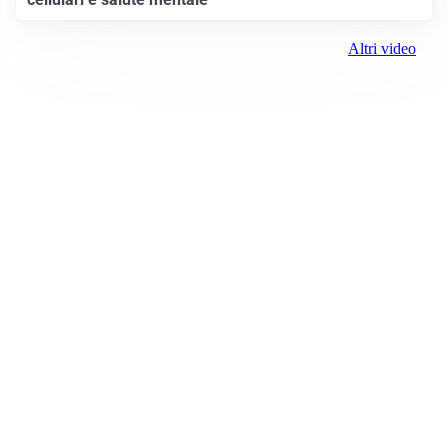
Altri video
Prima il Levante
ROC:
15381
Direttore responsabile:
Andrea Moggio
Editore:
Media (iN) Srl