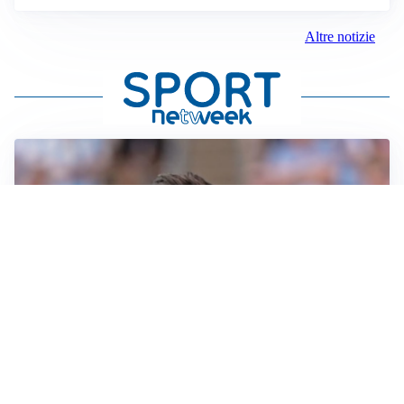
Altre notizie
IL NOME NUOVO
Napoli, Musso resta un’opzione per la porta