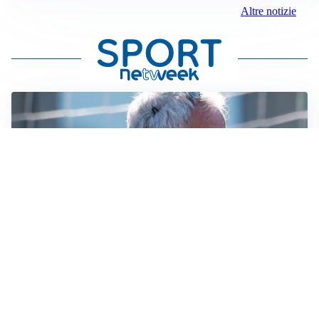
Altre notizie
LA NOVITÀ
Le regole di Mourinho al Real