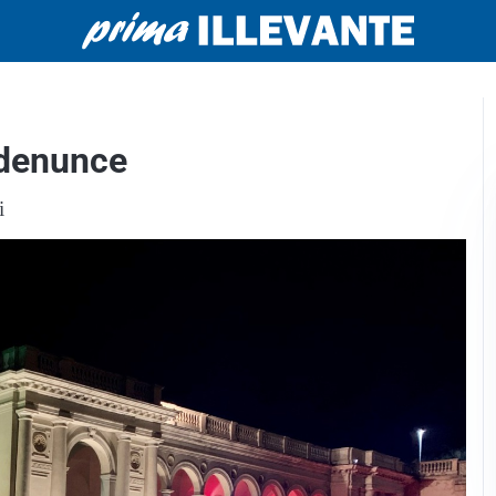
e denunce
i