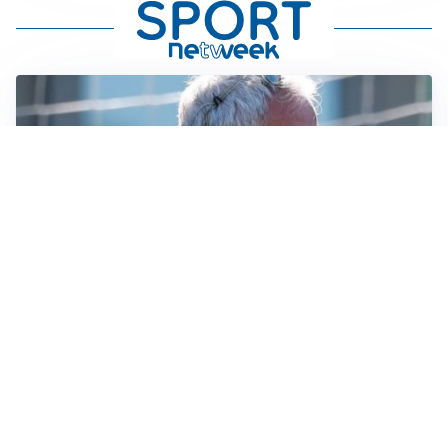
LA NOVITÀ
Le regole di Mourinho al Real
MERCATO JUVE
La Juventus vuole Suzuki, ma il Psg è avanti