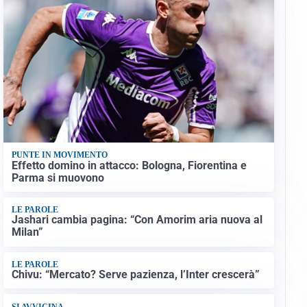
PUNTE IN MOVIMENTO
Effetto domino in attacco: Bologna, Fiorentina e
Parma si muovono
LE PAROLE
Jashari cambia pagina: “Con Amorim aria nuova al
Milan”
LE PAROLE
Chivu: “Mercato? Serve pazienza, l’Inter crescerà”
SI AVVICINA