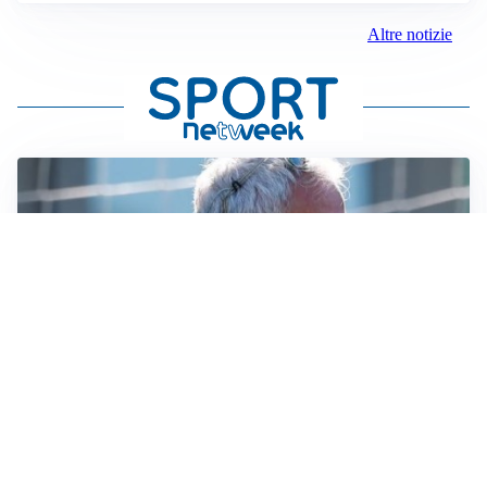
Altre notizie
LA NOVITÀ
Le regole di Mourinho al Real