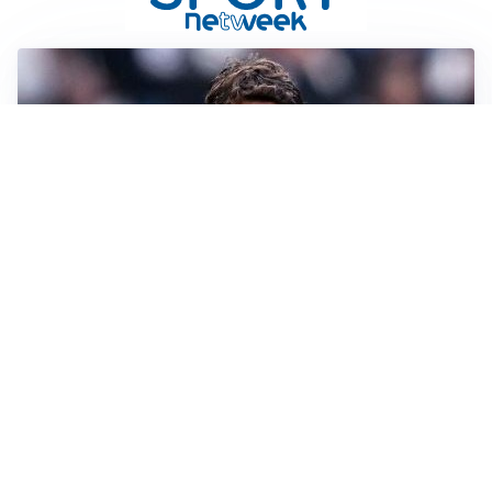
LA SVOLTA
Il Besiktas conferma: “Stiamo lavorando e parlando
con Vlahovic”
MERCATO JUVE