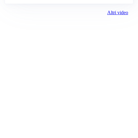
Altri video
Prima il Levante
ROC:
15381
Direttore responsabile:
Andrea Moggio
Editore:
Media (iN) Srl