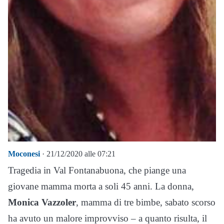
Moconesi
· 21/12/2020 alle 07:21
Tragedia in Val Fontanabuona, che piange una
giovane mamma morta a soli 45 anni. La donna,
Monica Vazzoler
, mamma di tre bimbe, sabato scorso
ha avuto un malore improvviso – a quanto risulta, il