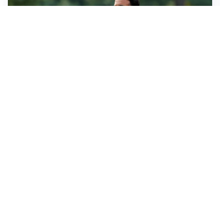
LE PAROLE
Milan, Amorim: “Sapevamo delle difficoltà, faremo
delle scelte”
LE PAROLE
Juventus, Spalletti soddisfatto: “I nuovi? Li ho visti
molto bene”
AMICHEVOLI
Il Milan crolla contro il Chelsea: 3-0 e prima sconfitta
per Amorim