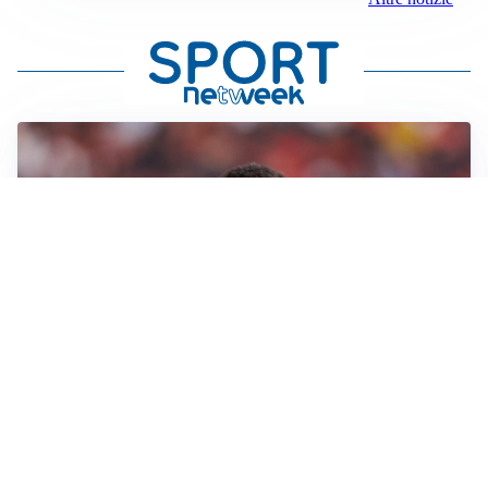
AFFARE IN CHIUSURA
Barcellona, colpo Rodri: battuto il Real Madrid