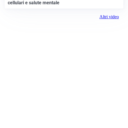
cellulari e salute mentale
Altri video
Prima il Levante
ROC:
15381
Direttore responsabile:
Andrea Moggio
Editore:
Media (iN) Srl