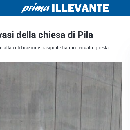
vasi della chiesa di Pila
tere alla celebrazione pasquale hanno trovato questa