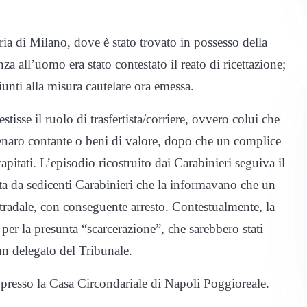
aria di Milano, dove è stato trovato in possesso della
anza all’uomo era stato contestato il reato di ricettazione;
giunti alla misura cautelare ora emessa.
sse il ruolo di trasfertista/corriere, ovvero colui che
e denaro contante o beni di valore, dopo che un complice
pitati. L’episodio ricostruito dai Carabinieri seguiva il
ta da sedicenti Carabinieri che la informavano che un
radale, con conseguente arresto. Contestualmente, la
per la presunta “scarcerazione”, che sarebbero stati
 un delegato del Tribunale.
o presso la Casa Circondariale di Napoli Poggioreale.