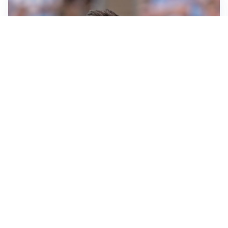
IL NOME NUOVO
Napoli, Musso resta un’opzione per la porta
TITOLARE IN CAMPIONATO
Inter, tocca a Pio Esposito: Chivu gli affida l’attacco
LE PAROLE
Spalletti prepara la Juve: “Con l’Inter servirà essere
squadra”