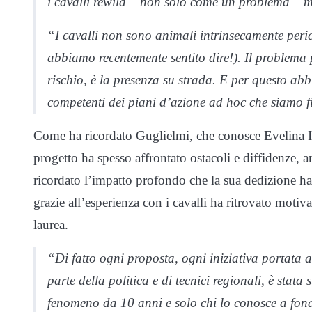
i cavalli rewild – non solo come un problema – m
“I cavalli non sono animali intrinsecamente peric
abbiamo recentemente sentito dire!). Il problema 
rischio, è la presenza su strada. E per questo ab
competenti dei piani d’azione ad hoc che siamo f
Come ha ricordato Guglielmi, che conosce Evelina Iso
progetto ha spesso affrontato ostacoli e diffidenze, ar
ricordato l’impatto profondo che la sua dedizione ha 
grazie all’esperienza con i cavalli ha ritrovato motiv
laurea.
“Di fatto ogni proposta, ogni iniziativa portata 
parte della politica e di tecnici regionali, è stat
fenomeno da 10 anni e solo chi lo conosce a fond