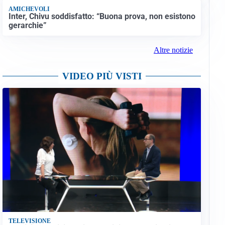
AMICHEVOLI
Inter, Chivu soddisfatto: “Buona prova, non esistono
gerarchie”
Altre notizie
VIDEO PIÙ VISTI
TELEVISIONE