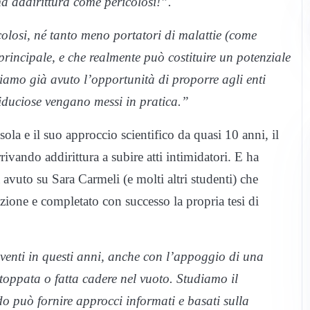
a addirittura come pericolosi!”.
olosi, né tanto meno portatori di malattie (come
principale, e che realmente può costituire un potenziale
biamo già avuto l’opportunità di proporre agli enti
iduciose vengano messi in pratica.”
la e il suo approccio scientifico da quasi 10 anni, il
rivando addirittura a subire atti intimidatori. E ha
avuto su Sara Carmeli (e molti altri studenti) che
azione e completato con successo la propria tesi di
aventi in questi anni, anche con l’appoggio di una
a stoppata o fatta cadere nel vuoto. Studiamo il
o può fornire approcci informati e basati sulla