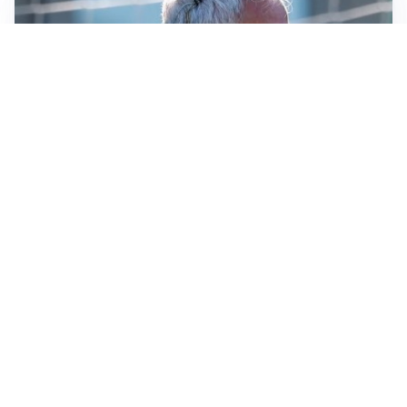
LA NOVITÀ
Le regole di Mourinho al Real
MERCATO JUVE
La Juventus vuole Suzuki, ma il Psg è avanti
CALCIOMERCATO
Inter, Frattesi blocca il mercato nerazzurro: la
situazione