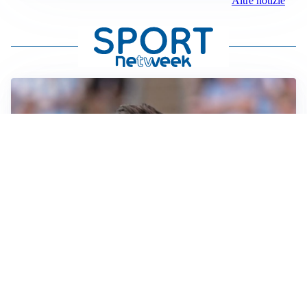
Altre notizie
IL NOME NUOVO
Napoli, Musso resta un’opzione per la porta