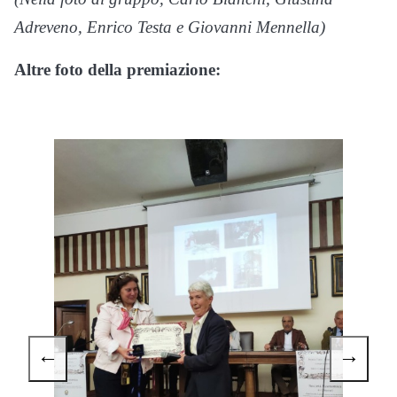
Adreveno, Enrico Testa e Giovanni Mennella)
Altre foto della premiazione:
GUARDA LA GALLERY (4 foto)
←
→
i
s