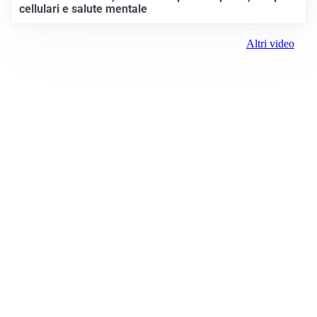
cellulari e salute mentale
Altri video
Prima il Levante
ROC:
15381
Direttore responsabile:
Andrea Moggio
Editore:
Media (iN) Srl