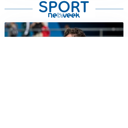
CALCIOMERCATO
Cagliari, il caso Esposito continua. Intanto arriva
Maldini