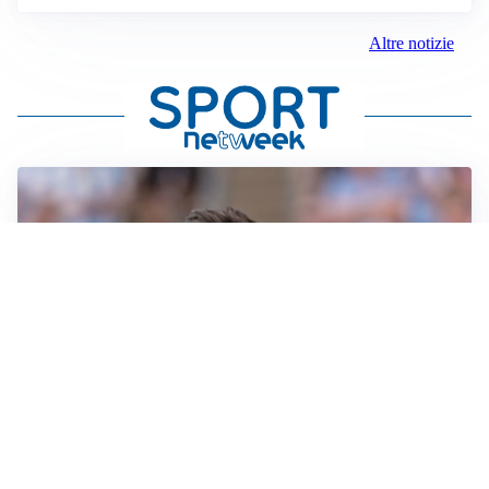
Altre notizie
IL NOME NUOVO
Napoli, Musso resta un’opzione per la porta