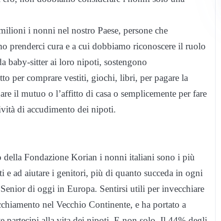
 milioni i nonni nel nostro Paese, persone che
mo prenderci cura e a cui dobbiamo riconoscere il ruolo
da baby-sitter ai loro nipoti, sostengono
to per comprare vestiti, giochi, libri, per pagare la
gare il mutuo o l’affitto di casa o semplicemente per fare
ività di accudimento dei nipoti.
 della Fondazione Korian i nonni italiani sono i più
i e ad aiutare i genitori, più di quanto succeda in ogni
 Senior di oggi in Europa. Sentirsi utili per invecchiare
vecchiamento nel Vecchio Continente, e ha portato a
te partecipi alla vita dei nipoti. E non solo. Il 44% degli