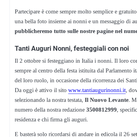
Partecipare è come sempre molto semplice e gratuito: 
una bella foto insieme ai nonni e un messaggio di au
pubblicheremo tutto sulle nostre pagine nel num
Tanti Auguri Nonni, festeggiali con noi
Il 2 ottobre si festeggiano in Italia i nonni. Il loro co
sempre al centro della festa istituita dal Parlamento i
del loro ruolo, in occasione della ricorrenza dei San
Da oggi è attivo il sito
www.tantiaugurinonni.it
, do
selezionando la nostra testata,
Il Nuovo Levante
. M
numero della nostra redazione
3500812999
, specif
residenza e chi firma gli auguri.
E basterà solo ricordarsi di andare in edicola il 26 