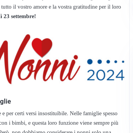
tutto il vostro amore e la vostra gratitudine per il loro
ì 23 settembre!
glie
 per certi versi insostituibile. Nelle famiglie spesso
 con i bimbi, e questa loro funzione viene sempre più
i. Però, non dobbiamo considerare i nonni solo una