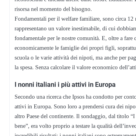
risorsa nel momento del bisogno.
Fondamentali per il welfare familiare, sono circa 12
rappresentano un valore inestimabile, di cui dobbia
fondamentale per le nostre comunità. E, oltre a fare 
economicamente le famiglie dei propri figli, soprattut
scuola o le varie attività dei nipoti, ma anche per pa
la spesa. Senza calcolare il valore economico dell’att
I nonni italiani i più attivi in Europa
Secondo una ricerca che Ipsos ha condotto per conto
attivi in Europa. Sono loro a prendersi cura dei nipot
altro Paese del continente. Il sondaggio, dal titolo “I
bene”, era volto proprio a testare la qualità dell’in
incredibili risultati: i nonni italiani sono estremamen