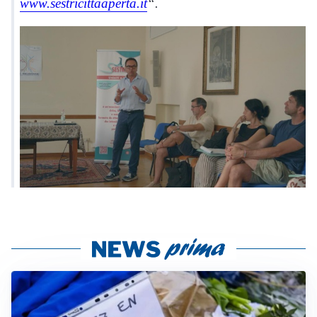
www.sestricittaaperta.it
“.