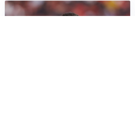
AFFARE IN CHIUSURA
Barcellona, colpo Rodri: battuto il Real Madrid
MOTIVATO
Douglas Luiz dice no all’Everton e punta sulla
Juventus
RIENTRO A RILENTO
Alcaraz, US Open lontano: la corsa contro il tempo