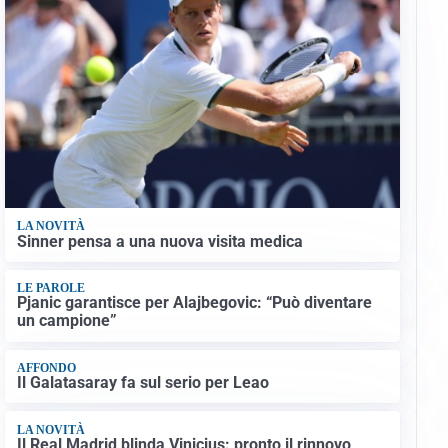
LA NOVITÀ
Sinner pensa a una nuova visita medica
LE PAROLE
Pjanic garantisce per Alajbegovic: “Può diventare
un campione”
AFFONDO
Il Galatasaray fa sul serio per Leao
LA NOVITÀ
Il Real Madrid blinda Vinicius: pronto il rinnovo