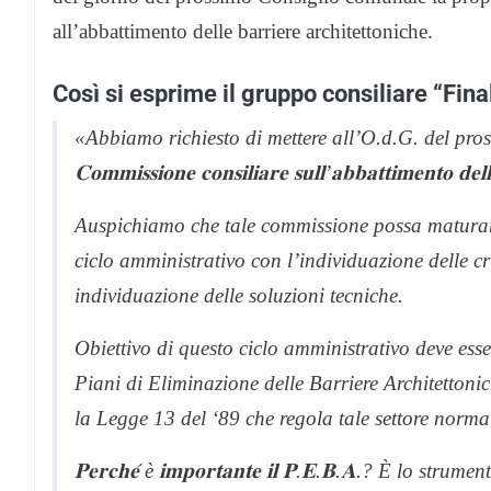
all’abbattimento delle barriere architettoniche.
Così si esprime il gruppo consiliare “Fi
«Abbiamo richiesto di mettere all’O.d.G. del pros
𝐂𝐨𝐦𝐦𝐢𝐬𝐬𝐢𝐨𝐧𝐞 𝐜𝐨𝐧𝐬𝐢𝐥𝐢𝐚𝐫𝐞 𝐬𝐮𝐥𝐥’𝐚𝐛𝐛𝐚𝐭𝐭𝐢𝐦𝐞𝐧𝐭𝐨 𝐝𝐞𝐥𝐥
Auspichiamo che tale commissione possa maturare
ciclo amministrativo con l’individuazione delle crit
individuazione delle soluzioni tecniche.
Obiettivo di questo ciclo amministrativo deve esser
Piani di Eliminazione delle Barriere Architettonich
la Legge 13 del ‘89 che regola tale settore norma
𝐏𝐞𝐫𝐜𝐡𝐞́ è 𝐢𝐦𝐩𝐨𝐫𝐭𝐚𝐧𝐭𝐞 𝐢𝐥 𝐏.𝐄.𝐁.𝐀.? È lo