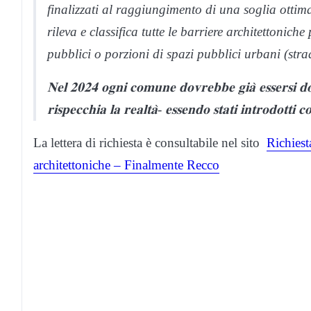
finalizzati al raggiungimento di una soglia ottimale
rileva e classifica tutte le barriere architettoniche
pubblici o porzioni di spazi pubblici urbani (stra
𝐍𝐞𝐥 𝟐𝟎𝟐𝟒 𝐨𝐠𝐧𝐢 𝐜𝐨𝐦𝐮𝐧𝐞 𝐝𝐨𝐯𝐫𝐞𝐛𝐛𝐞 𝐠𝐢𝐚̀ 𝐞𝐬𝐬𝐞𝐫𝐬𝐢 𝐝
𝐫𝐢𝐬𝐩𝐞𝐜𝐜𝐡𝐢𝐚 𝐥𝐚 𝐫𝐞𝐚𝐥𝐭𝐚̀- 𝐞𝐬𝐬𝐞𝐧𝐝𝐨 𝐬𝐭𝐚𝐭𝐢 𝐢𝐧𝐭𝐫𝐨
La lettera di richiesta è consultabile nel sito
Richiest
architettoniche – Finalmente Recco