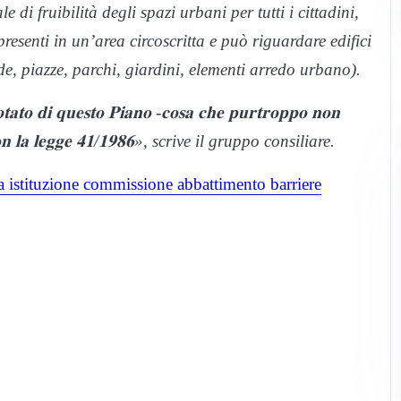
 di fruibilità degli spazi urbani per tutti i cittadini,
 presenti in un’area circoscritta e può riguardare edifici
de, piazze, parchi, giardini, elementi arredo urbano).
𝐭𝐚𝐭𝐨 𝐝𝐢 𝐪𝐮𝐞𝐬𝐭𝐨 𝐏𝐢𝐚𝐧𝐨 -𝐜𝐨𝐬𝐚 𝐜𝐡𝐞 𝐩𝐮𝐫𝐭𝐫𝐨𝐩𝐩𝐨 𝐧𝐨𝐧
𝐨𝐭𝐭𝐢 𝐜𝐨𝐧 𝐥𝐚 𝐥𝐞𝐠𝐠𝐞 𝟒𝟏/𝟏𝟗𝟖𝟔», scrive il gruppo consiliare.
a istituzione commissione abbattimento barriere