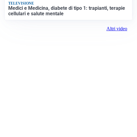
TELEVISIONE
Medici e Medicina, diabete di tipo 1: trapianti, terapie
cellulari e salute mentale
Altri video
Prima il Levante
ROC:
15381
Direttore responsabile:
Andrea Moggio
Editore:
Media (iN) Srl