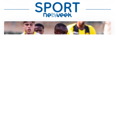
IL FAVORITO
Inter, Diaby è ora il favorito per la fascia destra
PUNTE IN MOVIMENTO
Effetto domino in attacco: Bologna, Fiorentina e