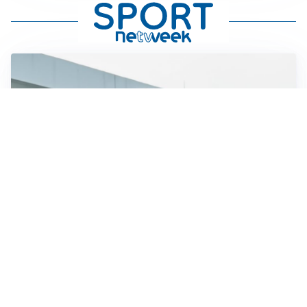
OBIETTIVO CHE SI ALLONTANA
Inter-Romero, l’Atletico accelera: i nerazzurri restano
in attesa
L'OPPORTUNITÀ