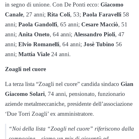
in segno di unione. Con De Ponti ecco:
Giacomo
Canale
, 27 anni;
Rita Coli
, 53;
Paola Faravelli
58
anni;
Paola Gandolfi
, 65 anni;
Cesare Macciò
, 51
anni;
Anita Oneto
, 64 anni;
Alessandro Pioli
, 47
anni;
Elvio Romanelli
, 64 anni;
Josè Tubino
56
anni;
Mattia Viale
24 anni.
Zoagli nel cuore
La terza lista “Zoagli nel cuore” candida sindaco
Gian
Giacomo Solari
, 74 anni, pensionato, funzionario
aziende metalmeccaniche, presidente dell’associazione
‘Due Torri Zoagli’ ex amministratore.
“Noi della lista “Zoagli nel cuore” riferiscono dalla
compagine – siamo un mix di gioventù ed