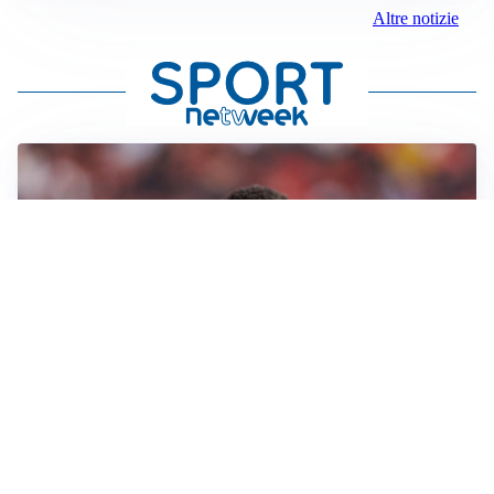
Altre notizie
AFFARE IN CHIUSURA
Barcellona, colpo Rodri: battuto il Real Madrid