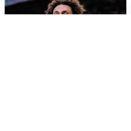
JUVENTUS
Juve, vendere per comprare: Spalletti aspetta nuovi
rinforzi
INTER
Inter, Diaby e Jones sempre in cima alla lista di Chivu
MILAN
Milan, è tempo di tagli: Amorim prepara la rivoluzione