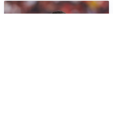
AFFARE IN CHIUSURA
Barcellona, colpo Rodri: battuto il Real Madrid
MOTIVATO
Douglas Luiz dice no all’Everton e punta sulla
Juventus
RIENTRO A RILENTO
Alcaraz, US Open lontano: la corsa contro il tempo